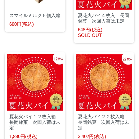
季節のカス
ギフト
菓子
タードケー
キ
クールギフ
季節
スマイルミルク６個入箱
夏花火パイ４枚入 長岡
ト
銘菓 次回入荷は未定
の味
デコレーシ
680円(税込)
を楽
ョンケーキ
648円(税込)
お中元・お
しむ
SOLD OUT
歳暮
お菓
焼き菓子
子
仏事
どらやき
ロン
グセ
おまんじゅ
ラー
う
のお
菓子
日持
ちす
るお
菓子
夏花火パイ１２枚入箱
夏花火パイ２２枚入箱
長岡銘菓 次回入荷は未
長岡銘菓 次回入荷は未
定
定
1,890円(税込)
3,402円(税込)
閉じる