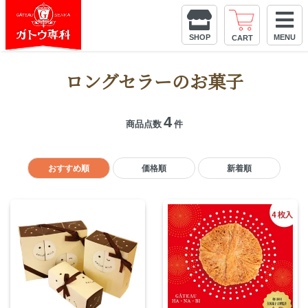
8,640
円(税
込)以
上お
SHOP
MENU
CART
買い
上げ
で
送
新潟らしいお菓子を大切な人に
料無
ロングセラーのお菓子
料
5,400
円(税
込)以
上お
4
買い
商品点数
件
上げ
で
送
料半
お菓子の種類から
お菓子のスタイル
用途・シーンから
額
おすすめ順
価格順
新着順
探す
から探す
探す
クッキーの
ノン
新潟のお土
お菓子
アレ
産に
ルギ
パイ生地の
アニバーサ
ーの
お菓子
リーギフト
お菓
子
ゼリーのお
お誕生日、
菓子
記念日
冷た
いお